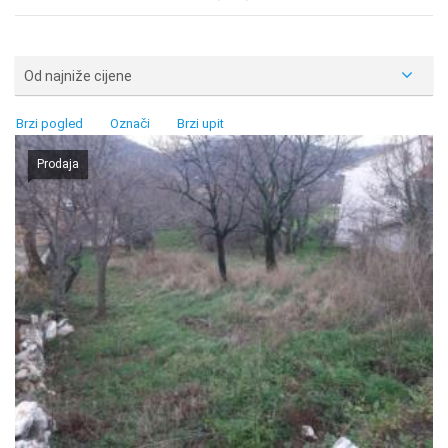
Od najniže cijene
Brzi pogled
Označi
Brzi upit
Prodaja