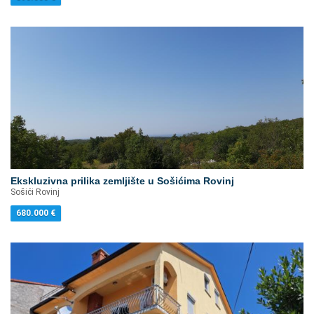
Ekskluzivna prilika zemljište u Sošićima Rovinj
Sošići Rovinj
680.000
€