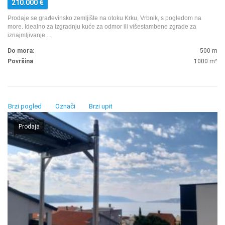
210.000
€
Prodaje se građevinsko zemljište na otoku Krku, Vrbnik, s pogledom na
more. Idealno za izgradnju kuće za odmor ili višestambene zgrade za
iznajmljivanje.
...
Do mora:
500 m
Površina
1000
m²
Brzi pogled
Označi
Brzi upit
Prodaja