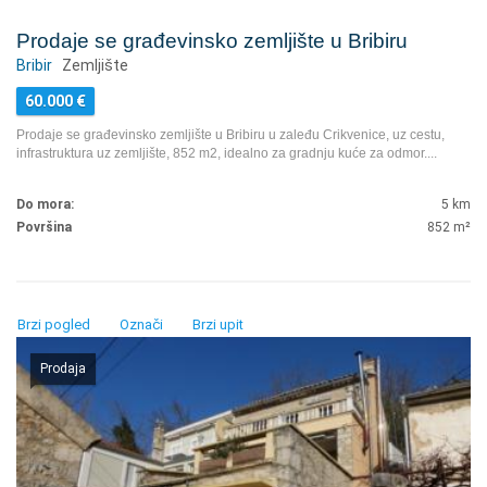
Prodaje se građevinsko zemljište u Bribiru
Bribir
Zemljište
60.000
€
Prodaje se građevinsko zemljište u Bribiru u zaleđu Crikvenice, uz cestu,
infrastruktura uz zemljište, 852 m2, idealno za gradnju kuće za odmor.
...
Do mora:
5 km
Površina
852
m²
Brzi pogled
Označi
Brzi upit
Prodaja