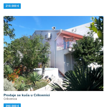
210.000
€
Prodaje se kuća u Crikvenici
Crikvenica
390.000
€