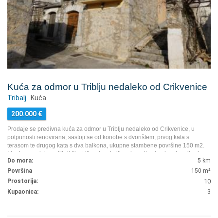
Kuća za odmor u Triblju nedaleko od Crikvenice
Tribalj
Kuća
200.000
€
Prodaje se predivna kuća za odmor u Triblju nedaleko od Crikvenice, u
potpunosti renovirana, sastoji se od konobe s dvorištem, prvog kata s
terasom te drugog kata s dva balkona, ukupne stambene površine 150 m2.
Idealno za cjelogodišnji život ili za iznajmljivanje radi ostvarivanja prihoda.
Do mora:
5 km
...
Površina
150
m²
Prostorija:
10
Kupaonica:
3