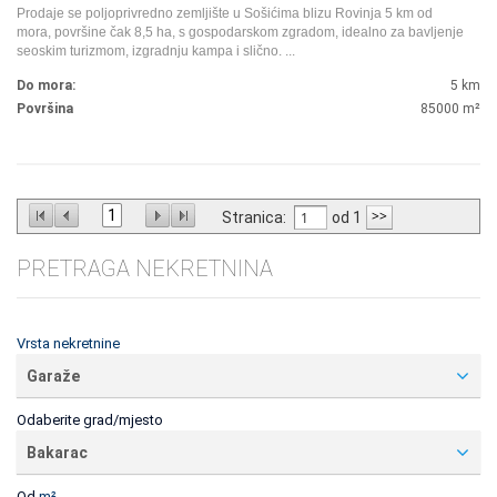
Prodaje se poljoprivredno zemljište u Sošićima blizu Rovinja 5 km od
mora, površine čak 8,5 ha, s gospodarskom zgradom, idealno za bavljenje
seoskim turizmom, izgradnju kampa i slično.
...
Do mora:
5 km
Površina
85000
m²
1
Stranica:
od 1
PRETRAGA NEKRETNINA
Vrsta nekretnine
Garaže
Odaberite grad/mjesto
Bakarac
Od
m²