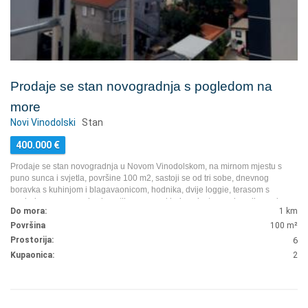
Prodaje se stan novogradnja s pogledom na
more
Novi Vinodolski
Stan
400.000
€
Prodaje se stan novogradnja u Novom Vinodolskom, na mirnom mjestu s
puno sunca i svjetla, površine 100 m2, sastoji se od tri sobe, dnevnog
boravka s kuhinjom i blagavaonicom, hodnika, dvije loggie, terasom s
pogledom na more, dva kupatila s wc, parkirnim mjestom, prizemlje, prvi
Do mora:
1 km
kat ili drugi kat po izboru, idealno za namještanje i useljenje četveročlane
obitelji, prodaje firma pa nema poreza na promet nekretnina.
...
Površina
100
m²
Prostorija:
6
Kupaonica:
2