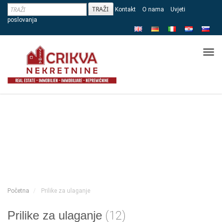
Kontakt
O nama
Uvjeti
poslovanja
Tog
navi
Početna
Prilike za ulaganje
Prilike za ulaganje
(12)