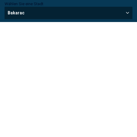
Wählen Sie eine Stadt
Više o nekretnini
Bakarac
Von
m²
Bis
m²
0
Max
Von
€ Euro
0
Bis
€ Euro
Max