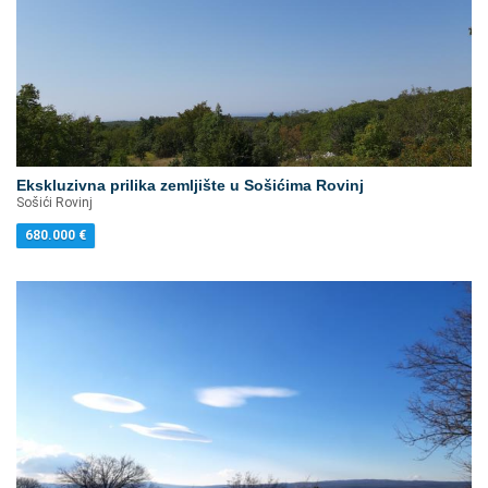
Ekskluzivna prilika zemljište u Sošićima Rovinj
Sošići Rovinj
680.000
€