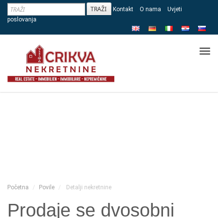
Kontakt
O nama
Uvjeti
poslovanja
Tog
navi
Početna
Povile
Detalji nekretnine
Prodaje se dvosobni