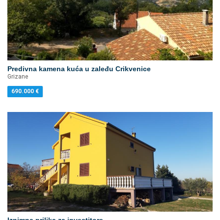
Predivna kamena kuća u zaleđu Crikvenice
Grizane
690.000
€
Iznimna prilika za investitore