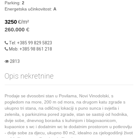
Parking:
2
Energetska učinkovitost:
A
3250
€/m²
260.000
€
Tel: +385 99 829 5823
Mob: +385 98 861 218
2813
Opis nekretnine
Prodaje se dvosobni stan u Povilama, Novi Vinodolski, s
pogledom na more, 200 m od mora, na drugom katu zgrade s
ukupno tri stana, na odličnoj lokaciji s puno sunca i svjetla i
zelenila, s parkinzima pored zgrade, stan se sastoji od hodnika,
dvije sobe, dnevnog boravka s kuhinjom i blagovaonicom,
kupaonice s wc i dodatnim wc te dodatnim prostorom u potkrovlju
- dvije sobe za djecu, ukupno 80 m2, idealno za cjelogodišnji život