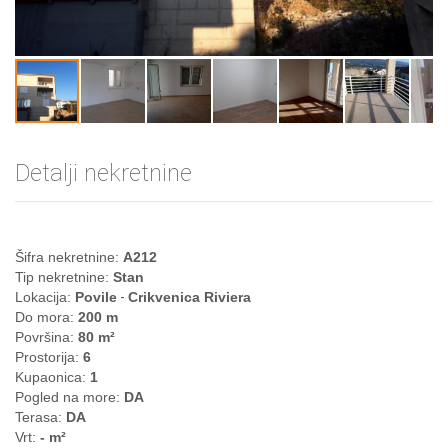
Detalji nekretnine
Šifra nekretnine:
A212
Tip nekretnine:
Stan
Lokacija:
Povile
-
Crikvenica Riviera
Do mora:
200 m
Površina:
80
m²
Prostorija:
6
Kupaonica:
1
Pogled na more:
DA
Terasa:
DA
Vrt:
-
m²