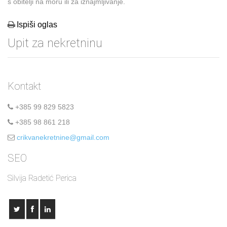
s obitelji na moru ili za iznajmljivanje.
Ispiši oglas
Upit za nekretninu
Kontakt
+385 99 829 5823
+385 98 861 218
crikvanekretnine@gmail.com
SEO
Silvija Radetić Perica