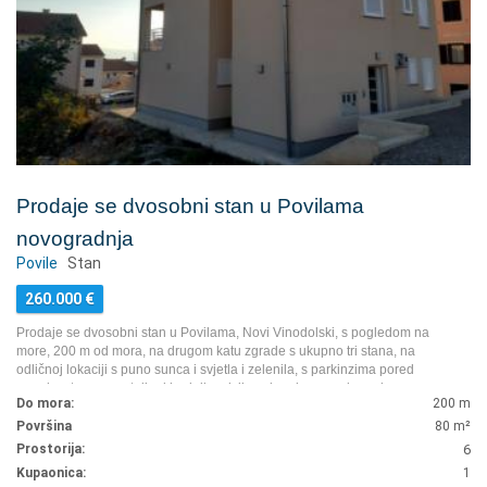
Prodaje se dvosobni stan u Povilama
novogradnja
Povile
Stan
260.000
€
Prodaje se dvosobni stan u Povilama, Novi Vinodolski, s pogledom na
more, 200 m od mora, na drugom katu zgrade s ukupno tri stana, na
odličnoj lokaciji s puno sunca i svjetla i zelenila, s parkinzima pored
zgrade, stan se sastoji od hodnika, dvije sobe, dnevnog boravka s
Do mora:
200 m
kuhinjom i blagovaonicom, kupaonice s wc i dodatnim wc te dodatnim
prostorom u potkrovlju - dvije sobe za djecu, ukupno 80 m2, idealno za
Površina
80
m²
cjelogodišnji život s obitelji na moru ili za iznajmljivanje.
...
Prostorija:
6
Kupaonica:
1