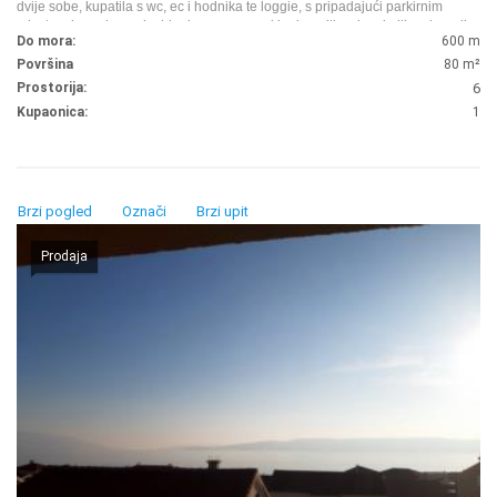
dvije sobe, kupatila s wc, ec i hodnika te loggie, s pripadajući parkirnim
mjestom ispred zgrade, idealno za sezonski odmor ili za iznajmljivanje radi
Do mora:
600 m
ostvarivanja dodatnog profita.
...
Površina
80
m²
Prostorija:
6
Kupaonica:
1
Brzi pogled
Označi
Brzi upit
Prodaja