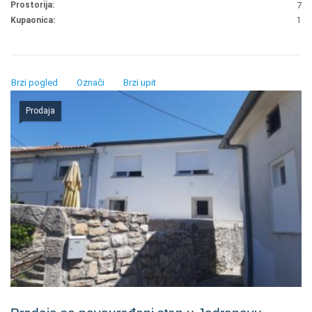
Prostorija:
7
Kupaonica:
1
Brzi pogled
Označi
Brzi upit
Prodaja