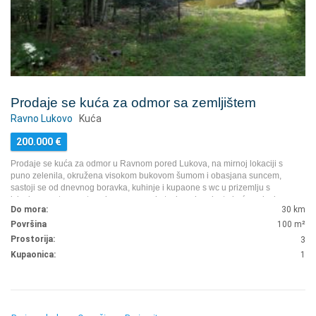
Prodaje se kuća za odmor sa zemljištem
Ravno Lukovo
Kuća
200.000
€
Prodaje se kuća za odmor u Ravnom pored Lukova, na mirnoj lokaciji s
puno zelenila, okružena visokom bukovom šumom i obasjana suncem,
sastoji se od dnevnog boravka, kuhinje i kupaone s wc u prizemlju s
izlaskom na terasu, te sobe na prvom katu, ispod podesta kuće nalazi se
Do mora:
30 km
podrum, u cijelosti namještena i opremljena, s kaminom, hidroforom,
strujom, idealno za odmor u planini, samo 30 min vožnje do mora.
...
Površina
100
m²
Prostorija:
3
Kupaonica:
1