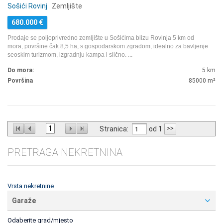
Sošići Rovinj
Zemljište
680.000
€
Prodaje se poljoprivredno zemljište u Sošićima blizu Rovinja 5 km od
mora, površine čak 8,5 ha, s gospodarskom zgradom, idealno za bavljenje
seoskim turizmom, izgradnju kampa i slično.
...
Do mora:
5 km
Površina
85000
m²
1
Stranica:
od 1
PRETRAGA NEKRETNINA
Vrsta nekretnine
Garaže
Odaberite grad/mjesto