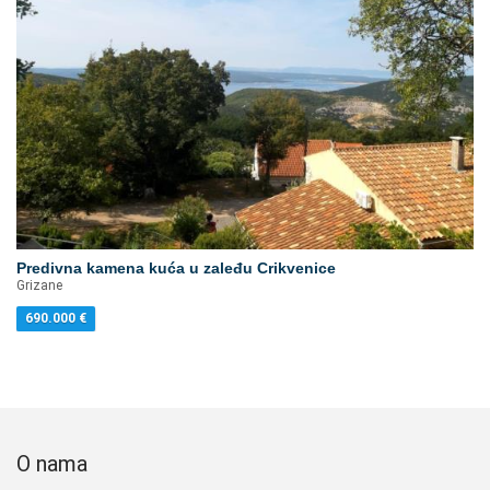
Predivna kamena kuća u zaleđu Crikvenice
Grizane
690.000
€
O nama