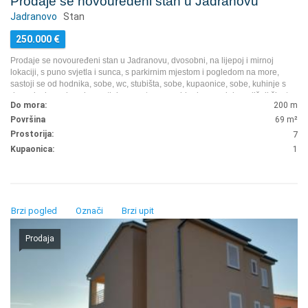
Prodaje se novouređeni stan u Jadranovu
Jadranovo
Stan
250.000
€
Prodaje se novouređeni stan u Jadranovu, dvosobni, na lijepoj i mirnoj
lokaciji, s puno svjetla i sunca, s parkirnim mjestom i pogledom na more,
sastoji se od hodnika, sobe, wc, stubišta, sobe, kupaonice, sobe, kuhinje s
dnevnim boravkom i nenatkrivenom terasom, idealno za cjelogodišnji život
Do mora:
200 m
na moru li za iznajmljivanje radi ostvarivanja dodatnog prihoda.
...
Površina
69
m²
Prostorija:
7
Kupaonica:
1
Brzi pogled
Označi
Brzi upit
Prodaja