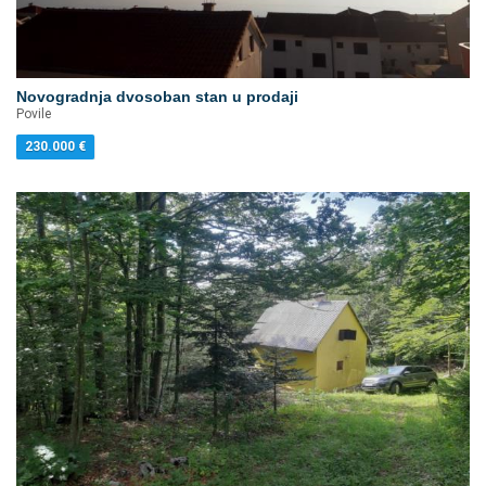
Novogradnja dvosoban stan u prodaji
Povile
230.000
€