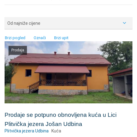
Od najniže cijene
Brzi pogled
Označi
Brzi upit
Prodaja
Prodaje se potpuno obnovljena kuća u Lici
Plitvička jezera Jošan Udbina
Plitvička jezera Udbina
Kuća