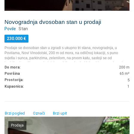
Novogradnja dvosoban stan u prodaji
Povile
Stan
230.000
€
Prodaje se dvosoban stan u zgradi s ukupno tri stana, novogradnja, u
Povilama, Novi Vinodolski, 200 m od mora, na odličnoj lokaciji, s puno
svjetla i sunca, parkinzima, zelenilom, na prvom katu, sastoji se od
hodnika, kupatila s wc, dodatni wc, dvije sobe, kuhinje s blagovaonicom i
Do mora:
200 m
dnevnim boravkom i terasom, s pogledom na more, idealno za
cjelogodišnji život na moru ili za rentanje.
...
Površina
65
m²
Prostorija:
5
Kupaonica:
1
Brzi pogled
Označi
Brzi upit
Prodaja