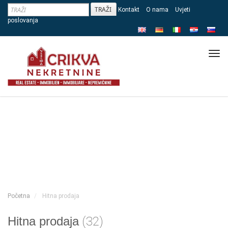
Kontakt
O nama
Uvjeti
poslovanja
Tog
navi
Početna
Hitna prodaja
Hitna prodaja
(32)