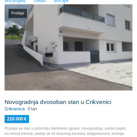
Brzi pogled
Označi
Brzi upit
Prodaja
Novogradnja dvosoban stan u Crikvenici
Crikvenica
Stan
220.000
€
Prodaje se stan u prizemlju stambene zgrade, novogradnja, uredni papiri,
na mirnoj lokaciji, sastoji se od dnevnog boravka, blagavaonice, kuhinje,