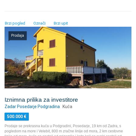
Brzi pogled
Označi
Brzi upit
Prodaja
Iznimna prilika za investitore
Zadar Posedarje Podgradina
Kuća
500.000
€
Prodaje se prekrasna kuća u Podgradini, Posedarje, 19 km od Zadra, s
pogledom na more i Velebit, 800 m zračne linije od mora, 2 km cestovne