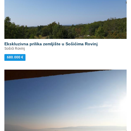
Ekskluzivna prilika zemljište u Sošićima Rovinj
Sošići Rovinj
680.000
€