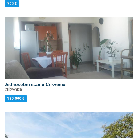
700
€
Jednosobni stan u Crikvenici
Crikvenica
180.000
€